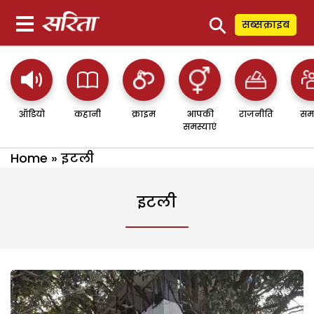
⚲
सब्सक्राइब
ऑडियो
कहानी
क्राइम
आपकी
राजनीति
सम
समस्याएं
Home
»
इटली
इटली