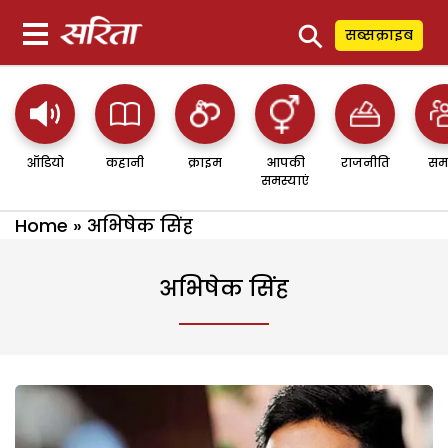
⚲
सब्सक्राइब
ऑडियो
कहानी
क्राइम
आपकी
राजनीति
सम
समस्याएं
Home
»
अभिषेक सिंह
अभिषेक सिंह