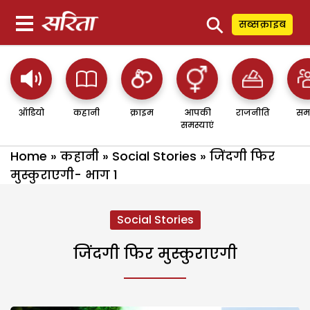
⚲
सब्सक्राइब
ऑडियो
कहानी
क्राइम
आपकी
राजनीति
सम
समस्याएं
Home
»
कहानी
»
Social Stories
»
जिंदगी फिर
मुस्कुराएगी- भाग 1
Social Stories
जिंदगी फिर मुस्कुराएगी