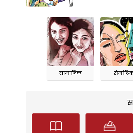
सामाजिक
रोमांटि
स