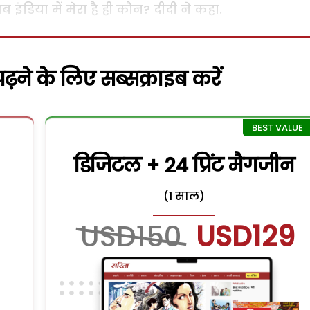
अब इंडिया में मेरा है ही कौन? दीदी ने कहा.
़ने के लिए सब्सक्राइब करें
डिजिटल + 24 प्रिंट मैगजीन
(1 साल)
USD150
USD129