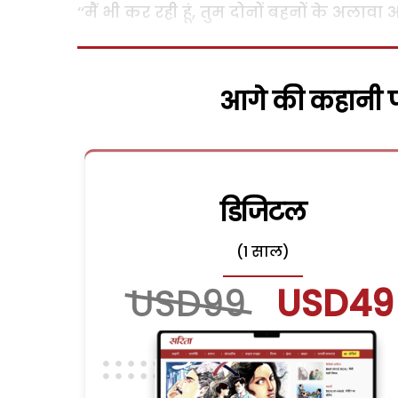
‘‘मैं भी कर रही हूं, तुम दोनों बहनों के अलावा 
आगे की कहानी पढ
डिजिटल
(1 साल)
USD99
USD49