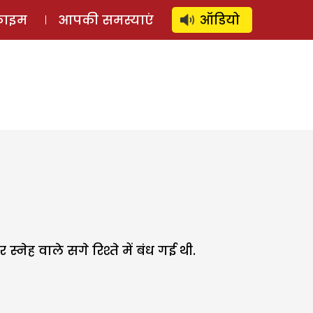
⚲
स्टोरी
लॉग इन
SUBSCRIBE
्राइम
आपकी समस्याएं
ऑडियो
ेह वाले सगे रिश्ते में बंध गई थी.