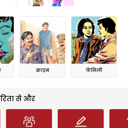
क
क्राइम
फॅमिली
रिता से और