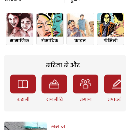
सामाजिक
रोमांटिक
क्राइम
फॅमिली
सरिता से और
कहानी
राजनीति
समाज
संपादकीय
समाज