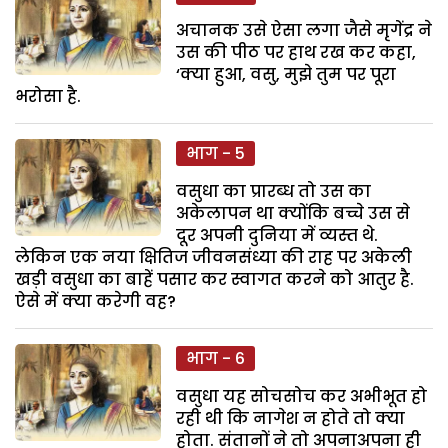
अचानक उसे ऐसा लगा जैसे मृगेंद्र ने
उस की पीठ पर हाथ रख कर कहा,
‘क्या हुआ, वसु, मुझे तुम पर पूरा
भरोसा है.
भाग - 5
वसुधा का प्रारब्ध तो उस का
अकेलापन था क्योंकि बच्चे उस से
दूर अपनी दुनिया में व्यस्त थे.
लेकिन एक नया क्षितिज जीवनसंध्या की राह पर अकेली
खड़ी वसुधा का बाहें पसार कर स्वागत करने को आतुर है.
ऐसे में क्या करेगी वह?
भाग - 6
वसुधा यह सोचसोच कर अभीभूत हो
रही थी कि नागेश न होते तो क्या
होता. संतानों ने तो अपनाअपना ही