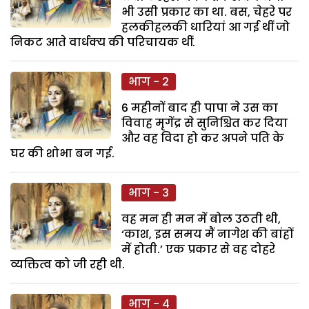
भी उसी प्रकार का था. बस, चेहरे पर
हलकीहलकी धारियां आ गई थीं जो
निकट आते वार्धक्य की परिचायक थीं.
भाग - 2
6 महीनों बाद ही पापा ने उस का
विवाह मृगेंद्र से सुनिश्चित कर दिया
और वह विदा हो कर अपने पति के
घर की शोभा बन गई.
भाग - 3
वह मन ही मन में बोल उठती थी,
‘काश, इस समय मैं नागेश की बांहों
में होती.’ एक प्रकार से वह दोहरे
व्यक्तित्व को जी रही थी.
भाग - 4