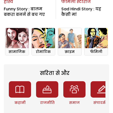
हास्य
फैमिली स्टोरीज
Funny Story : बालम
Sad Hindi Story : यह
बकरा बनने से बच गए
कैसी मां
सामाजिक
रोमांटिक
क्राइम
फॅमिली
सरिता से और
कहानी
राजनीति
समाज
संपादकीय