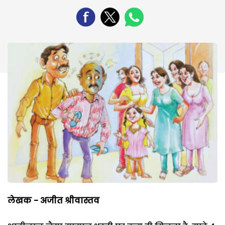
लेखक - अजीत श्रीवास्‍तव