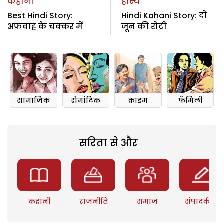
कहानी
हास्य
Best Hindi Story:
Hindi Kahani Story: दो
अफवाह के चक्कर में
जून की रोटी
सामाजिक
रोमांटिक
क्राइम
फॅमिली
सरिता से और
कहानी
राजनीति
समाज
संपादकीय