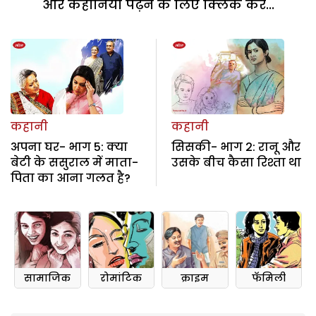
और कहानियां पढ़ने के लिए क्लिक करें...
कहानी
कहानी
अपना घर- भाग 5: क्या
सिसकी- भाग 2: रानू और
बेटी के ससुराल में माता-
उसके बीच कैसा रिश्ता था
पिता का आना गलत है?
सामाजिक
रोमांटिक
क्राइम
फॅमिली