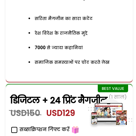
सरिता मैगजीन का सारा कंटेंट
देश विदेश के राजनैतिक मुद्दे
7000
से ज्यादा कहानियां
समाजिक समस्याओं पर चोट करते लेख
(1 साल)
डिजिटल + 24 प्रिंट मैगजीन
USD150
USD129
सब्सक्रिप्शन गिफ्ट करें