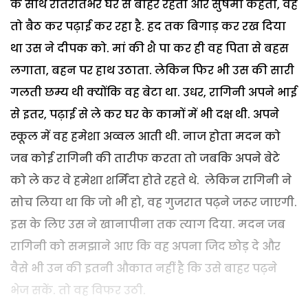
के साथ रातरातभर घर से बाहर रहता और सुषमा कहती, वह
तो बैठ कर पढ़ाई कर रहा है. हद तक बिगाड़ कर रख दिया
था उस ने दीपक को. मां की शै पा कर ही वह पिता से बहस
लगाता, बहन पर हाथ उठाता. लेकिन फिर भी उस की सारी
गलती छम्य थी क्योंकि वह बेटा था. उधर, रागिनी अपने भाई
से इतर, पढ़ाई से ले कर घर के कामों में भी दक्ष थी. अपने
स्कूल में वह हमेशा अव्वल आती थी. नाज होता मदन को
जब कोई रागिनी की तारीफ करता तो जबकि अपने बेटे
को ले कर वे हमेशा शर्मिंदा होते रहते थे. लेकिन रागिनी ने
सोच लिया था कि जो भी हो, वह गुजरात पढ़ने जरूर जाएगी.
इस के लिए उस ने खानापीना तक त्याग दिया. मदन जब
रागिनी को समझाने आए कि वह अपना जिद छोड़ दे और
वैसे भी उन की इतनी औकात नहीं है कि उसे बाहर पढ़ने
भेज सकें. तो वह विफर उठी.