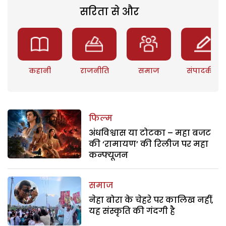
सरिता से और
कहानी
राजनीति
समाज
संपादकीय
फिल्म
अंधविश्वास या टोटका – महा बजट
की ‘रामायण’ की रिलीज पर महा
कन्फ्यूजन
समाज
नेहा बोरा के चेहरे पर कालिख नहीं,
यह संस्कृति की गंदगी है