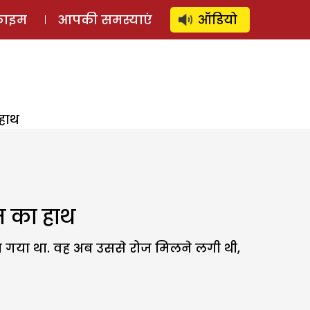
⚲
स्टोरी
लॉग इन
SUBSCRIBE
्राइम
आपकी समस्याएं
ऑडियो
हाथ
म का हाथ
ा गया था. वह अब उससे रोज मिलने लगी थी,