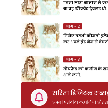
इतना सारा सामान ले कर व
था वह फ्रीक्वैंट ट्रैवलर थी.
भाग - 2
मिसेज बख्शी कीमती इलैक
कर अपने ब्रैंड नेम से बेचती
भाग - 3
बौयफ्रैंड को कमीज के स
आने लगी.
सरिता डिजिटल सब्सक्
अपनी पसंदीदा कहानियां और साम