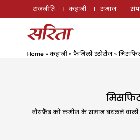
राजनीति
कहानी
समाज
सं
Home
»
कहानी
»
फैमिली स्टोरीज
»
मिसफिट 
मिसफिट:
बौयफ्रैंड को कमीज के समान बदलने वाली 