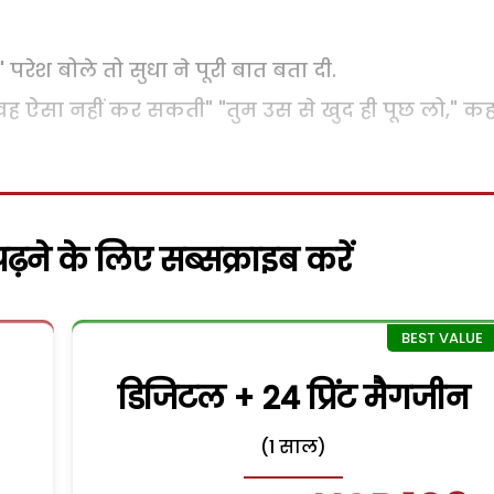
" परेश बोले तो सुधा ने पूरी बात बता दी.
 हूं वह ऐसा नहीं कर सकती" "तुम उस से खुद ही पूछ लो," क
़ने के लिए सब्सक्राइब करें
डिजिटल + 24 प्रिंट मैगजीन
(1 साल)