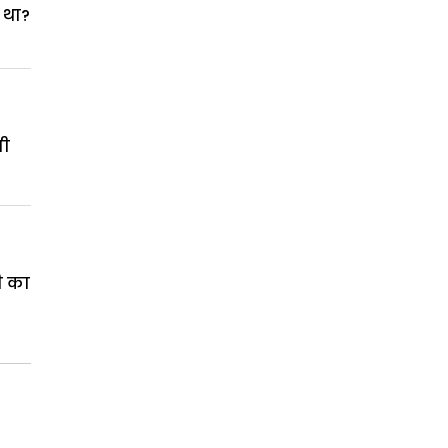
 था?
नी
ी का