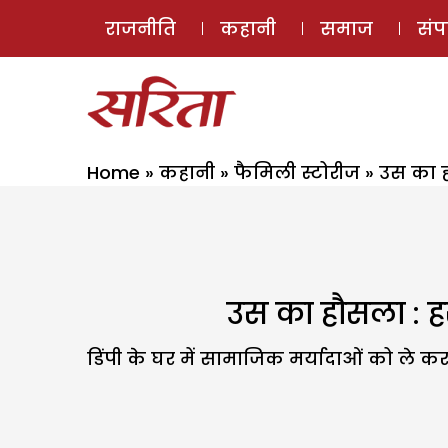
राजनीति
कहानी
समाज
सं
Home
»
कहानी
»
फैमिली स्टोरीज
»
उस का ह
उस का हौसला : हर
डिंपी के घर में सामाजिक मर्यादाओं को ले क