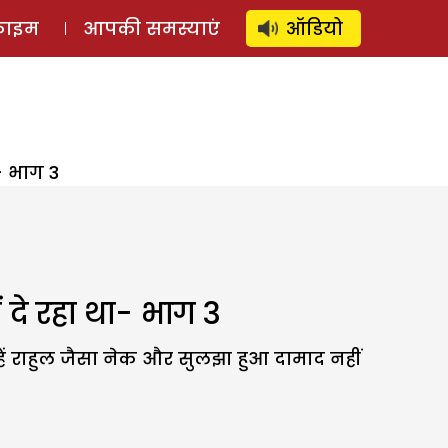
⚲
स्टोरी
लॉग इन
SUBSCRIBE
्राइम
आपकी समस्याएं
ऑडियो
- भाग 3
 दे रहा था- भाग 3
हें राहुल जैसा नेक और सुलझा हुआ दामाद नहीं