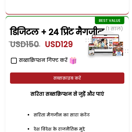
(1 साल)
डिजिटल + 24 प्रिंट मैगजीन
USD150
USD129
सब्सक्रिप्शन गिफ्ट करें
सब्सक्राइब करें
सरिता सब्सक्रिप्शन से जुड़ेें और पाएं
सरिता मैगजीन का सारा कंटेंट
देश विदेश के राजनैतिक मुद्दे