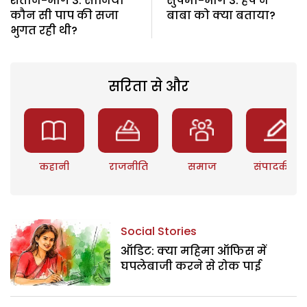
शैतान-भाग 3: सोनिया
सुषमा-भाग 3: हर्ष ने
कौन सी पाप की सजा
बाबा को क्या बताया?
भुगत रही थी?
सरिता से और
कहानी
राजनीति
समाज
संपादकीय
Social Stories
ऑडिट: क्या महिमा ऑफिस में
घपलेबाजी करने से रोक पाई