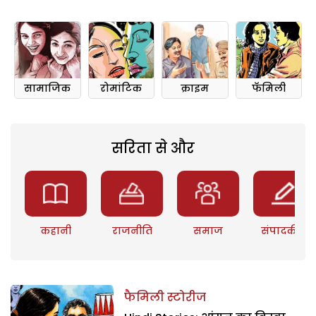
सामाजिक
रोमांटिक
क्राइम
फॅमिली
सरिता से और
कहानी
राजनीति
समाज
संपादकीय
फैमिली स्टोरीज