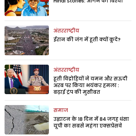
Hindi Stories: आंगन का बिरवा
अंतरराष्ट्रीय
ईरान की जंग में हूती क्यों कूदे?
अंतरराष्ट्रीय
हूती विद्रोहियों ने यमन और सऊदी
अरब पर किया भयंकर हमला :
बढ़ाई ट्रंप की मुसीबत
समाज
उद्घाटन के 18 दिन में 84 जगह धंसा
यूपी का सबसे महंगा एक्सप्रेसवे