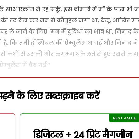
के साथ एकांत में रह सकूं. इस बीमारी में माँ के पास भी ज
की रट देख कर मन में कौतुहल जगा था, देखूं, आखिर म
ुझे घर ले जाने के लिए. मन में दुविधा का भाव था, निनाद क
ी है. कि तभी हॉस्पिटल की ऐम्बुलेंस आगई और निनाद ने
उसे कंधों से उसकी ओर लगभग धकेलते से हुए उससे कहा
्बुलेंस में बैठ गई.’’
़ने के लिए सब्सक्राइब करें
डिजिटल + 24 प्रिंट मैगजीन