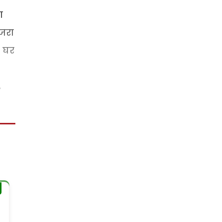
ा
ाजरा
े घर
,