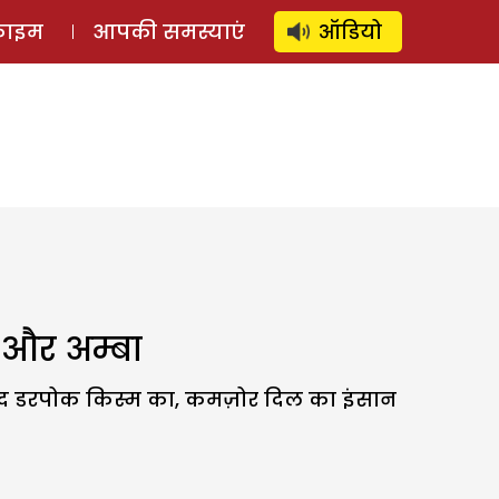
⚲
स्टोरी
लॉग इन
SUBSCRIBE
्राइम
आपकी समस्याएं
ऑडियो
द और अम्बा
ेहद डरपोक किस्म का, कमज़ोर दिल का इंसान