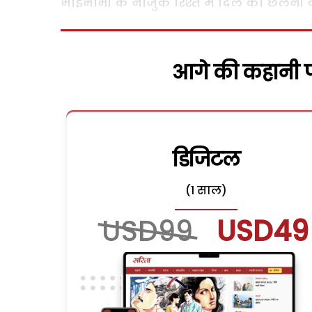
भाईभाभी के नाजुक रिश्ते में दिल को छलनी क
आगे की कहानी पढ
डिजिटल
(1 साल)
USD99
USD49