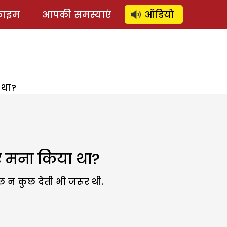
⚲
स्टोरी
लॉग इन
SUBSCRIBE
्राइम
आपकी समस्याएं
ऑडियो
 था?
ए मना किया था?
ुछ न कुछ देती भी जरूर थी.