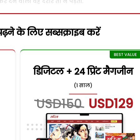
र देने वाली वह दरार तो न पड़ती.
़ने के लिए सब्सक्राइब करें
डिजिटल + 24 प्रिंट मैगजीन
(1 साल)
USD150
USD129