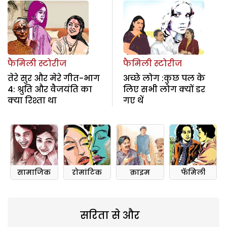
फैमिली स्टोरीज
फैमिली स्टोरीज
तेरे सुर और मेरे गीत-भाग
अच्छे लोग :कुछ पल के
4: श्रुति और वैजयंति का
लिए सभी लोग क्यों डर
क्या रिश्ता था
गए थें
सामाजिक
रोमांटिक
क्राइम
फॅमिली
सरिता से और