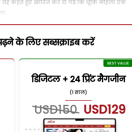
ा यह कहते हुए खारिज कर दी गई कि चूंकि महिला एक
गा.
़ने के लिए सब्सक्राइब करें
डिजिटल + 24 प्रिंट मैगजीन
(1 साल)
USD150
USD129