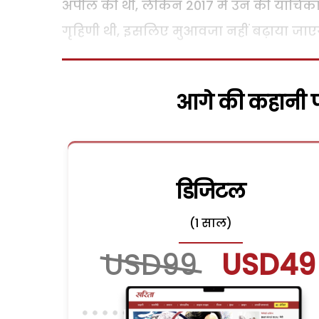
अपील की थी, लेकिन 2017 में उन की याचिक
गृहिणी थी, इसलिए मुआवजा नहीं बढ़ाया जाए
आगे की कहानी पढ
डिजिटल
(1 साल)
USD99
USD49