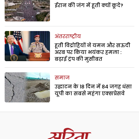
ईरान की जंग में हूती क्यों कूदे?
अंतरराष्ट्रीय
हूती विद्रोहियों ने यमन और सऊदी
अरब पर किया भयंकर हमला :
बढ़ाई ट्रंप की मुसीबत
समाज
उद्घाटन के 18 दिन में 84 जगह धंसा
यूपी का सबसे महंगा एक्सप्रेसवे