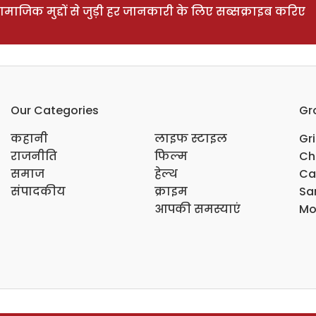
ाजिक मुद्दों से जुड़ी हर जानकारी के लिए सब्सक्राइब करिए
Our Categories
Gr
कहानी
लाइफ स्टाइल
Gr
राजनीति
फिल्म
Ch
समाज
हेल्थ
Ca
संपादकीय
क्राइम
Sar
आपकी समस्याएं
Mo