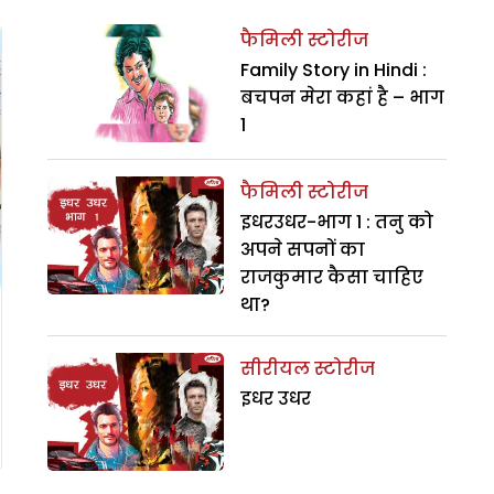
फैमिली स्टोरीज
Family Story in Hindi :
बचपन मेरा कहां है – भाग
1
फैमिली स्टोरीज
इधरउधर-भाग 1 : तनु को
अपने सपनों का
राजकुमार कैसा चाहिए
था?
सीरीयल स्टोरीज
इधर उधर