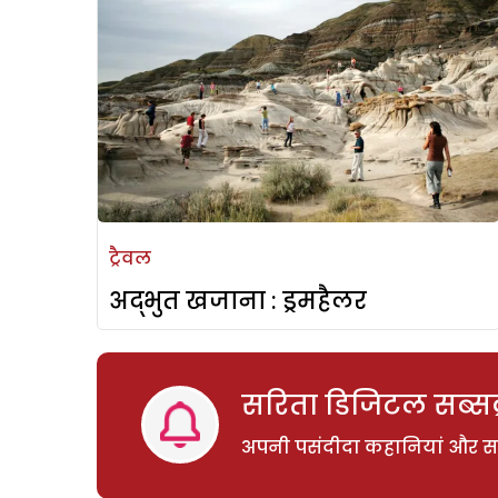
ट्रैवल
अद्भुत खजाना : ड्रमहैलर
सरिता डिजिटल सब्सक्
अपनी पसंदीदा कहानियां और साम