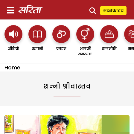
⚲
सब्सक्राइब
ऑडियो
कहानी
क्राइम
आपकी
राजनीति
सम
समस्याएं
Home
शन्नो श्रीवास्तव