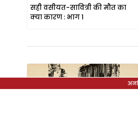
सही वसीयत-सावित्री की मौत का
क्या कारण : भाग 1
अनल