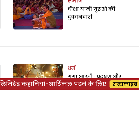
समाज
दीक्षा यानी गुरूओं की
दुकानदारी
धर्म
गंगा आरती : प्रदूषण और
िमिटेड कहानियां-आर्टिकल पढ़ने के लिए
सब्सक्राइब 
गंदगी खतरे में जीवनधारा
धर्म
धर्म की मार झेलता
जड़बुद्धि समाज