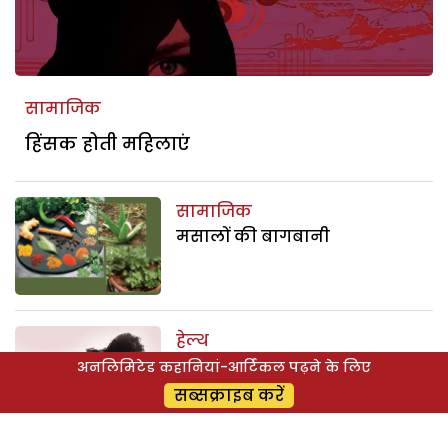
सामाजिक
हिंसक होती महिलाएं
सामाजिक
मसालों की बागबानी
हेल्थ
चरम आनंद का सुख
अनलिमिटेड कहानियां-आर्टिकल पढ़ने के लिए
सब्सक्राइब करें