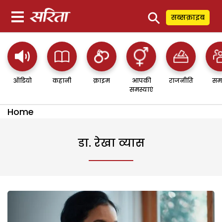
⚲
सब्सक्राइब
ऑडियो
कहानी
क्राइम
आपकी
राजनीति
सम
समस्याएं
Home
डा. रेखा व्यास