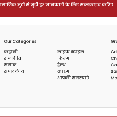
ाजिक मुद्दों से जुड़ी हर जानकारी के लिए सब्सक्राइब करिए
Our Categories
Gr
कहानी
लाइफ स्टाइल
Gr
राजनीति
फिल्म
Ch
समाज
हेल्थ
Ca
संपादकीय
क्राइम
Sar
आपकी समस्याएं
Mo