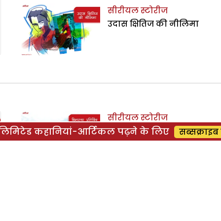
सीरीयल स्टोरीज
उदास क्षितिज की नीलिमा
सीरीयल स्टोरीज
िमिटेड कहानियां-आर्टिकल पढ़ने के लिए
छितराया प्रतिबिंब
सब्सक्राइब 
फैमिली स्टोरीज
छितराया प्रतिबिंब : वह
चाहकर भी अपनी बेटी का