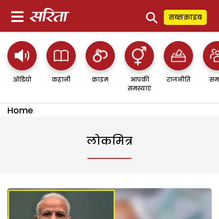
⚲
सब्सक्राइब
ऑडियो
कहानी
क्राइम
आपकी
राजनीति
सम
समस्याएं
Home
लोकमित्र