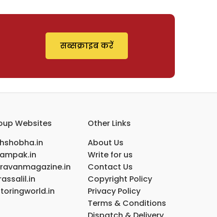
सब्सक्राइब करें
oup Websites
Other Links
ihshobha.in
About Us
ampak.in
Write for us
ravanmagazine.in
Contact Us
assalil.in
Copyright Policy
toringworld.in
Privacy Policy
Terms & Conditions
Dispatch & Delivery