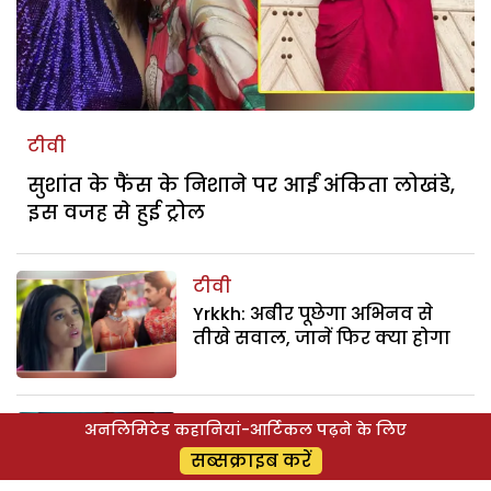
टीवी
सुशांत के फैंस के निशाने पर आईं अंकिता लोखंडे,
इस वजह से हुई ट्रोल
टीवी
Yrkkh: अबीर पूछेगा अभिनव से
तीखे सवाल, जानें फिर क्या होगा
फिल्म
अनलिमिटेड कहानियां-आर्टिकल पढ़ने के लिए
मलाइका अरोड़ा की प्रेग्नेंसी पर
सब्सक्राइब करें
अर्जुन कपूर ने किया रिएक्ट, सोशल