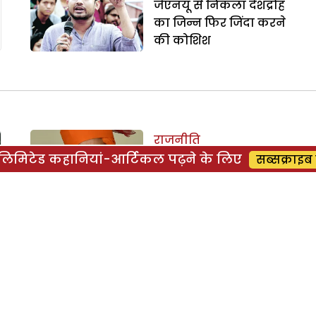
जेएनयू से निकला देशद्रोह
का जिन्न फिर जिंदा करने
की कोशिश
राजनीति
िमिटेड कहानियां-आर्टिकल पढ़ने के लिए
सवर्णों को आरक्षण का
सब्सक्राइब 
लौलीपोप
राजनीति
दलित समरसता के नाम
पर सियासी खिचड़ी