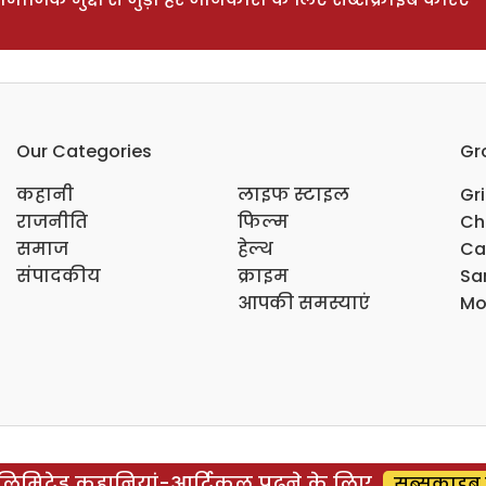
Our Categories
Gr
कहानी
लाइफ स्टाइल
Gr
राजनीति
फिल्म
Ch
समाज
हेल्थ
Ca
संपादकीय
क्राइम
Sar
आपकी समस्याएं
Mo
िमिटेड कहानियां-आर्टिकल पढ़ने के लिए
सब्सक्राइब 