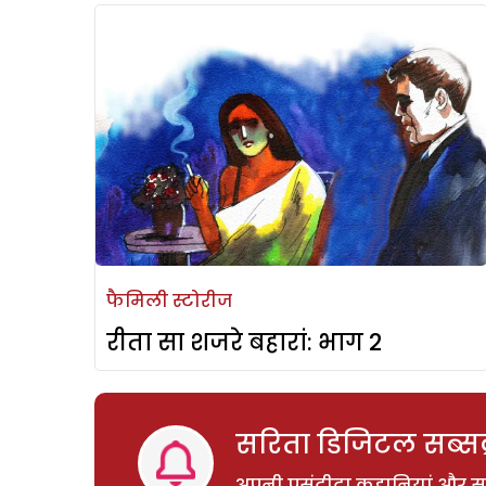
फैमिली स्टोरीज
रीता सा शजरे बहारां: भाग 2
सरिता डिजिटल सब्सक्
अपनी पसंदीदा कहानियां और साम