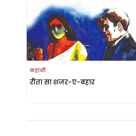
कहानी
रीता सा शजर-ए-बहार