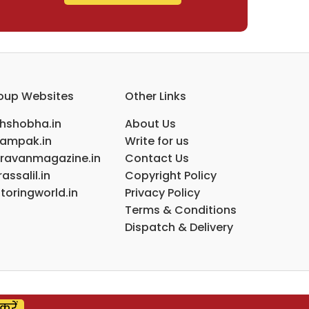
oup Websites
Other Links
ihshobha.in
About Us
ampak.in
Write for us
ravanmagazine.in
Contact Us
assalil.in
Copyright Policy
toringworld.in
Privacy Policy
Terms & Conditions
Dispatch & Delivery
करें