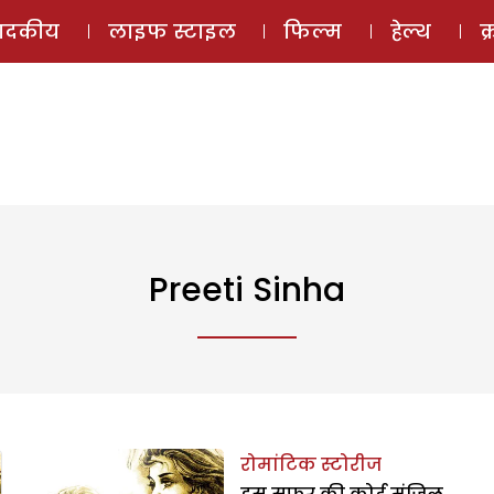
ई-मैगज़ीन
ऑडियो 
पादकीय
लाइफ स्टाइल
फिल्म
हेल्थ
क
Preeti Sinha
रोमांटिक स्टोरीज