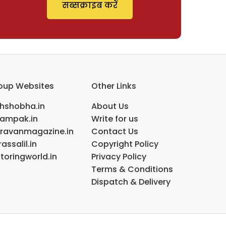
सब्सक्राइब करें
oup Websites
Other Links
ihshobha.in
About Us
ampak.in
Write for us
ravanmagazine.in
Contact Us
assalil.in
Copyright Policy
toringworld.in
Privacy Policy
Terms & Conditions
Dispatch & Delivery