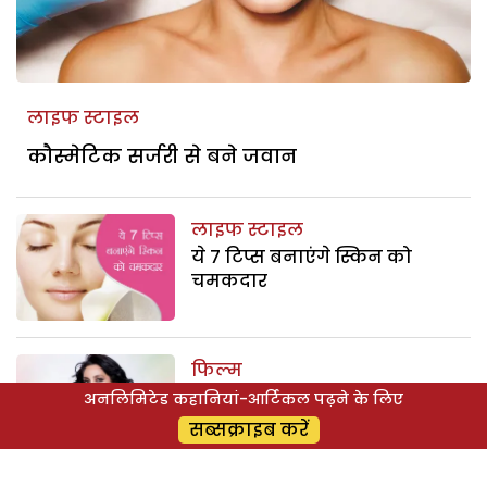
लाइफ स्टाइल
कौस्मेटिक सर्जरी से बने जवान
लाइफ स्टाइल
ये 7 टिप्स बनाएंगे स्किन को
चमकदार
फिल्म
साकी गर्ल नोरा फतेही के डांस
अनलिमिटेड कहानियां-आर्टिकल पढ़ने के लिए
मूव्स का है जलवा
सब्सक्राइब करें