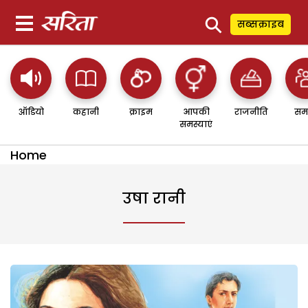
⚲
सब्सक्राइब
ऑडियो
कहानी
क्राइम
आपकी
राजनीति
सम
समस्याएं
Home
उषा रानी