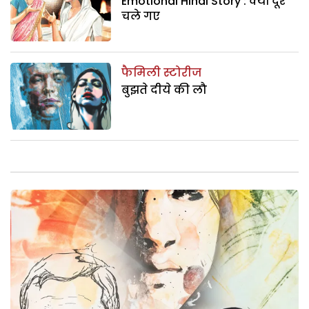
Emotional Hindi Story : क्यों दूर
चले गए
फैमिली स्टोरीज
बुझते दीये की लौ