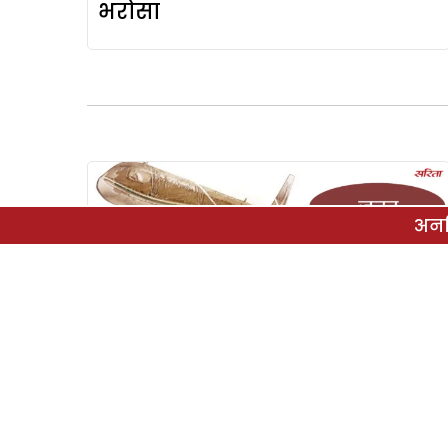
भरोसा
अनल
सीरीयल स्टोरीज