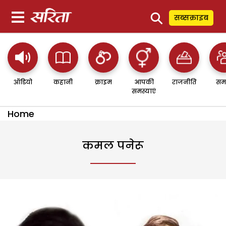
⚲
सब्सक्राइब
ऑडियो
कहानी
क्राइम
आपकी
राजनीति
सम
समस्याएं
Home
कमल पनेरू