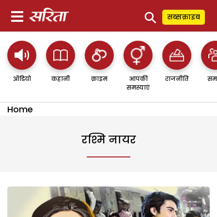
⚲
सब्सक्राइब
ऑडियो
कहानी
क्राइम
आपकी
राजनीति
सम
समस्याएं
Home
रश्मि नायर