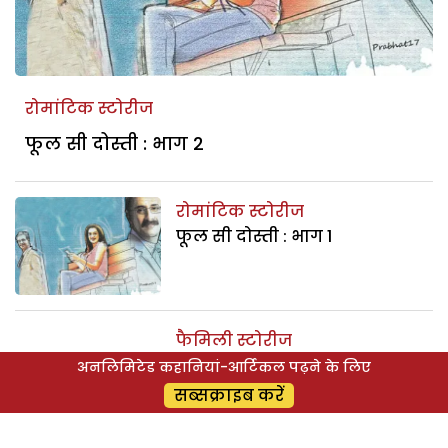
रोमांटिक स्टोरीज
फूल सी दोस्ती : भाग 2
रोमांटिक स्टोरीज
फूल सी दोस्ती : भाग 1
फैमिली स्टोरीज
हमारी बहू इवाना- भाग 1: क्या
अनलिमिटेड कहानियां-आर्टिकल पढ़ने के लिए
शैलजा इवाना को अपनी बहू बना
सब्सक्राइब करें
पाई?