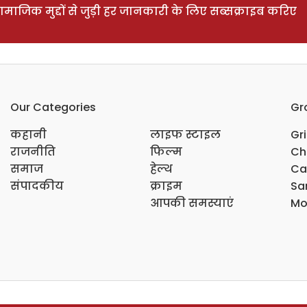
ाजिक मुद्दों से जुड़ी हर जानकारी के लिए सब्सक्राइब करिए
Our Categories
Gr
कहानी
लाइफ स्टाइल
Gr
राजनीति
फिल्म
Ch
समाज
हेल्थ
Ca
संपादकीय
क्राइम
Sar
आपकी समस्याएं
Mo