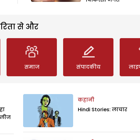
रिता से और
समाज
संपादकीय
लाइ
कहानी
हा
Hindi Stories: लाचार
िलीज