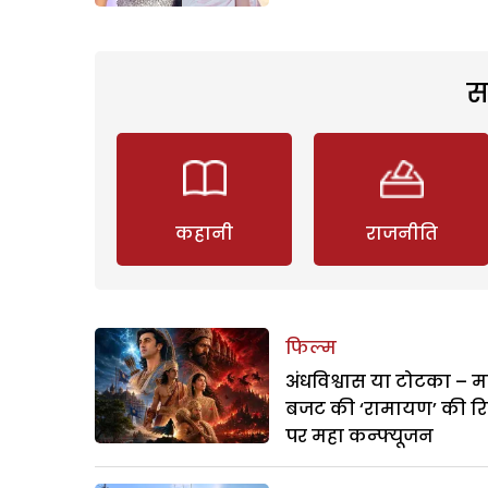
स
कहानी
राजनीति
फिल्म
अंधविश्वास या टोटका – म
बजट की ‘रामायण’ की र
पर महा कन्फ्यूजन