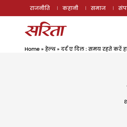
राजनीति
कहानी
समाज
सं
Home
»
हेल्थ
»
दर्द ए दिल : समय रहते करें ह
श