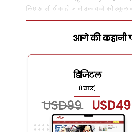
लिए खांसी ठीक हो जाने तक बच्चे को स्कूल न
आगे की कहानी पढ
डिजिटल
(1 साल)
USD99
USD49