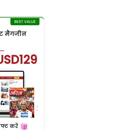
िंट मैगजीन
USD129
फ्ट करें