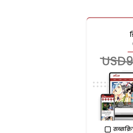
USD9
सब्सक्रि