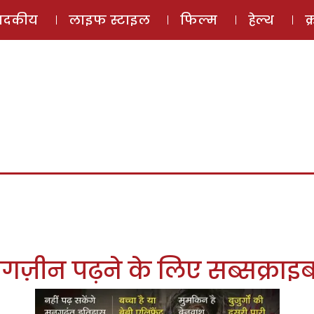
ई-मैगज़ीन
ऑडियो 
पादकीय
लाइफ स्टाइल
फिल्म
हेल्थ
क
गज़ीन पढ़ने के लिए सब्सक्राइब 