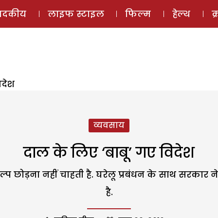
ई-मैगज़ीन
ऑडियो 
पादकीय
लाइफ स्टाइल
फिल्म
हेल्थ
क
िदेश
व्यवसाय
दाल के लिए ‘बाबू’ गए विदेश
छोड़ना नहीं चाहती है. घरेलू प्रबंधन के साथ सरकार ने
है.