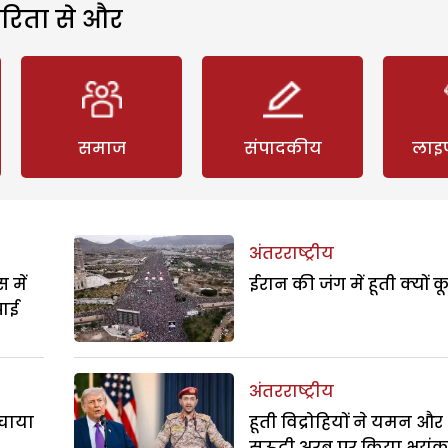
रिता से और
समाज
संपादकीय
लाइ
अंतरराष्ट्रीय
 में
ईरान की जंग में हूती क्यों क
पाई
अंतरराष्ट्रीय
बचाया
हूती विद्रोहियों ने यमन और
सऊदी अरब पर किया भयं