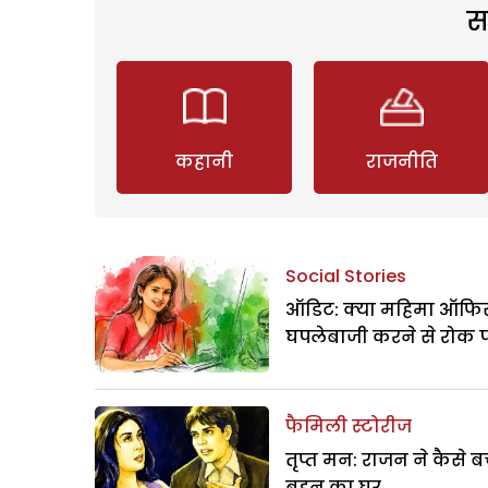
स
कहानी
राजनीति
Social Stories
ऑडिट: क्या महिमा ऑफिस
घपलेबाजी करने से रोक 
फैमिली स्टोरीज
तृप्त मन: राजन ने कैसे 
बहन का घर