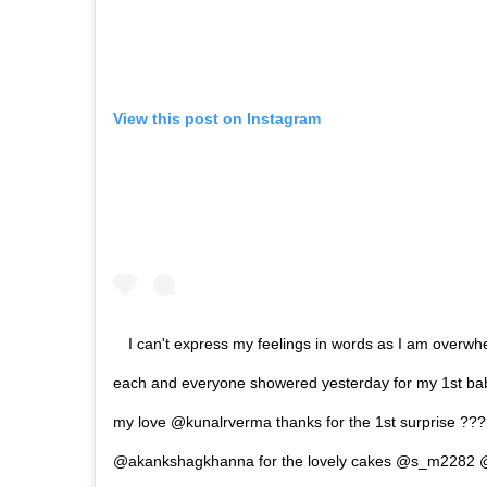
View this post on Instagram
I can't express my feelings in words as I am overwhe
each and everyone showered yesterday for my 1st bab
my love @kunalrverma thanks for the 1st surprise ????
@akankshagkhanna for the lovely cakes @s_m2282 @ra