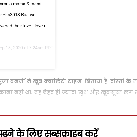
uvumrania mama & mami
 @neha3013 Bua we
red their love I love u
ep 13, 2020 at 7:24am PDT
जा बनर्जी ने खूब क्वालिटी टाइम बिताया है. दोस्तों के
िकाना नहीं था. वह बेहद ही ज्यादा खुश औऱ खूबसूरत लग 
़ने के लिए सब्सक्राइब करें