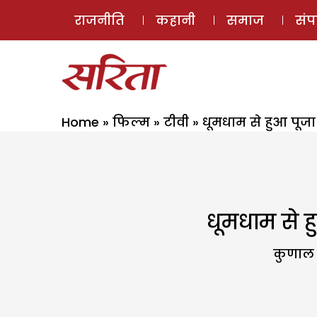
राजनीति
कहानी
समाज
सं
Home
»
फिल्म
»
टीवी
»
धूमधाम से हुआ पूजा
धूमधाम से ह
कुणाल व