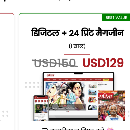
डिजिटल + 24 प्रिंट मैगजीन
(1 साल)
USD150
USD129