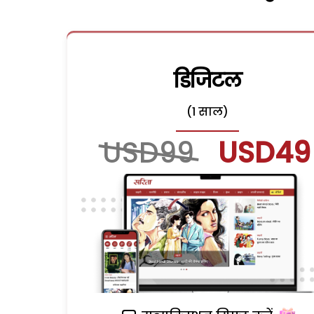
डिजिटल
(1 साल)
USD99
USD49