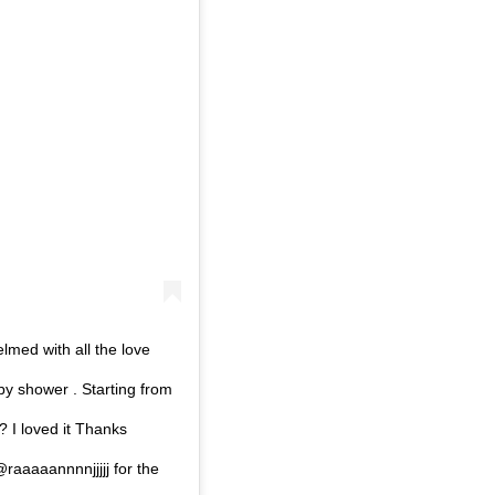
lmed with all the love
y shower . Starting from
 I loved it Thanks
aaaannnnjjjjj for the