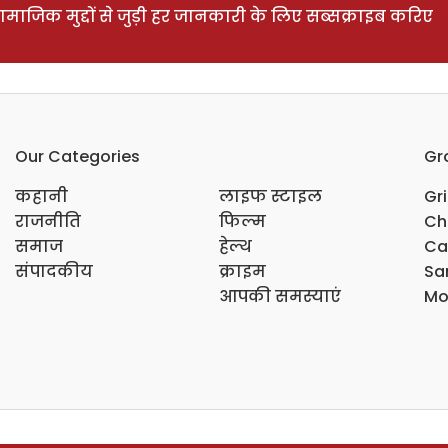
ाजिक मुद्दों से जुड़ी हर जानकारी के लिए सब्सक्राइब करिए
Our Categories
Gr
कहानी
लाइफ स्टाइल
Gr
राजनीति
फिल्म
Ch
समाज
हेल्थ
Ca
संपादकीय
क्राइम
Sar
आपकी समस्याएं
Mo