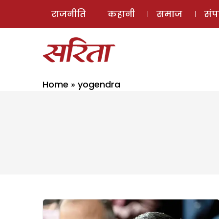
राजनीति
कहानी
समाज
सं
Home
»
yogendra