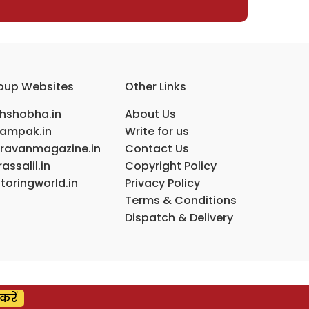
oup Websites
Other Links
ihshobha.in
About Us
ampak.in
Write for us
ravanmagazine.in
Contact Us
assalil.in
Copyright Policy
toringworld.in
Privacy Policy
Terms & Conditions
Dispatch & Delivery
करें