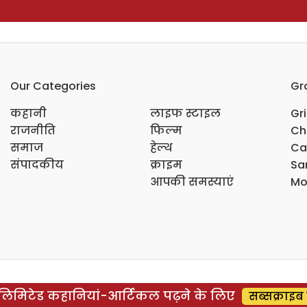
Our Categories
Gr
कहानी
लाइफ स्टाइल
Gr
राजनीति
फिल्म
Ch
समाज
हेल्थ
Ca
संपादकीय
क्राइम
Sar
आपकी समस्याएं
Mo
िमिटेड कहानियां-आर्टिकल पढ़ने के लिए
सब्सक्राइब 