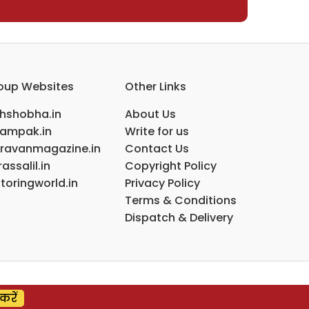
oup Websites
Other Links
ihshobha.in
About Us
ampak.in
Write for us
ravanmagazine.in
Contact Us
assalil.in
Copyright Policy
toringworld.in
Privacy Policy
Terms & Conditions
Dispatch & Delivery
करें