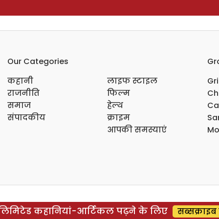
Our Categories
Gr
कहानी
लाइफ स्टाइल
Gr
राजनीति
फिल्म
Ch
समाज
हेल्थ
Ca
संपादकीय
क्राइम
Sar
आपकी समस्याएं
Mo
िमिटेड कहानियां-आर्टिकल पढ़ने के लिए
सब्सक्राइब 